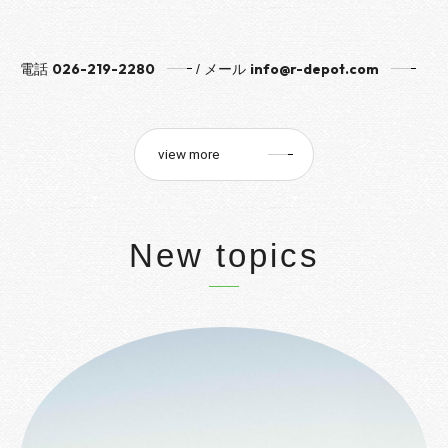
026-219-2280
info@r-depot.com
電話
/ メール
view more
New topics